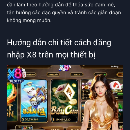
cần làm theo hướng dẫn để thỏa sức đam mê,
tận hưởng các đặc quyền và tránh các gián đoạn
không mong muốn.
Hướng dẫn chi tiết cách đăng
nhập X8 trên mọi thiết bị