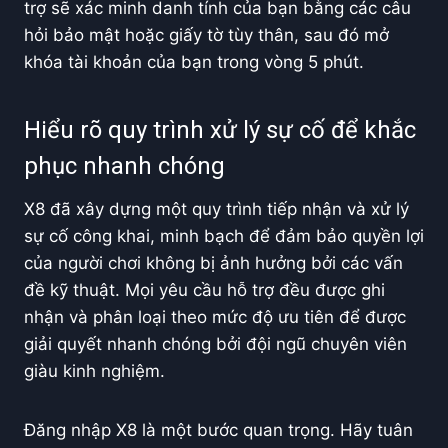
trợ sẽ xác minh danh tính của bạn bằng các câu
hỏi bảo mật hoặc giấy tờ tùy thân, sau đó mở
khóa tài khoản của bạn trong vòng 5 phút.
Hiểu rõ quy trình xử lý sự cố để khắc
phục nhanh chóng
X8 đã xây dựng một quy trình tiếp nhận và xử lý
sự cố công khai, minh bạch để đảm bảo quyền lợi
của người chơi không bị ảnh hưởng bởi các vấn
đề kỹ thuật. Mọi yêu cầu hỗ trợ đều được ghi
nhận và phân loại theo mức độ ưu tiên để được
giải quyết nhanh chóng bởi đội ngũ chuyên viên
giàu kinh nghiệm.
Đăng nhập X8 là một bước quan trọng. Hãy tuân