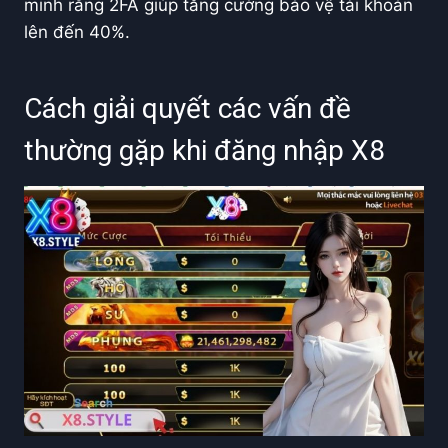
minh rằng 2FA giúp tăng cường bảo vệ tài khoản
lên đến 40%.
Cách giải quyết các vấn đề
thường gặp khi đăng nhập X8