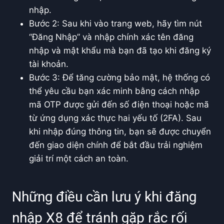
nhập.
Bước 2: Sau khi vào trang web, hãy tìm nút
“Đăng Nhập” và nhập chính xác tên đăng
nhập và mật khẩu mà bạn đã tạo khi đăng ký
tài khoản.
Bước 3: Để tăng cường bảo mật, hệ thống có
thể yêu cầu bạn xác minh bằng cách nhập
mã OTP được gửi đến số điện thoại hoặc mã
từ ứng dụng xác thực hai yếu tố (2FA). Sau
khi nhập đúng thông tin, bạn sẽ được chuyển
đến giao diện chính để bắt đầu trải nghiệm
giải trí một cách an toàn.
Những điều cần lưu ý khi đăng
nhập X8 để tránh gặp rắc rối