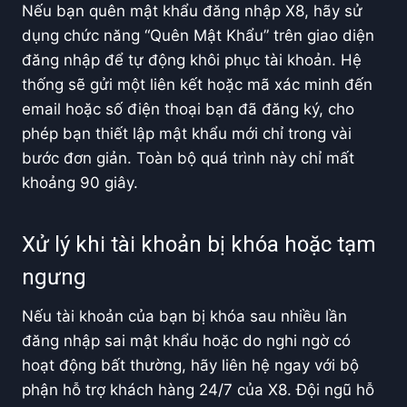
Nếu bạn quên mật khẩu đăng nhập X8, hãy sử
dụng chức năng “Quên Mật Khẩu” trên giao diện
đăng nhập để tự động khôi phục tài khoản. Hệ
thống sẽ gửi một liên kết hoặc mã xác minh đến
email hoặc số điện thoại bạn đã đăng ký, cho
phép bạn thiết lập mật khẩu mới chỉ trong vài
bước đơn giản. Toàn bộ quá trình này chỉ mất
khoảng 90 giây.
Xử lý khi tài khoản bị khóa hoặc tạm
ngưng
Nếu tài khoản của bạn bị khóa sau nhiều lần
đăng nhập sai mật khẩu hoặc do nghi ngờ có
hoạt động bất thường, hãy liên hệ ngay với bộ
phận hỗ trợ khách hàng 24/7 của X8. Đội ngũ hỗ