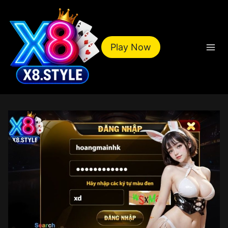
Skip
to
content
Play Now