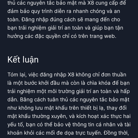
thủ các nguyên tắc bảo mật mà X8 cung cấp để
đảm bảo quy trình diễn ra nhanh chóng và an
toàn. Đăng nhập đúng cách sẽ mang đến cho
bạn trải nghiệm giải trí an toàn và giúp bạn tận
hưởng các đặc quyền chỉ có trên trang web.
Kết luận
Tóm lại, việc đăng nhập X8 không chỉ đơn thuần
là một bước khởi đầu mà còn là chìa khóa để bạn
trải nghiệm một môi trường giải trí an toàn và hấp
dẫn. Bằng cách tuân thủ các nguyên tắc bảo mật
như không lưu mật khẩu trên thiết bị lạ, thay đổi
mật khẩu thường xuyên, và kích hoạt xác thực hai
yếu tố, bạn có thể bảo vệ thông tin cá nhân và tài
khoản khỏi các mối đe dọa trực tuyến. Đồng thời,