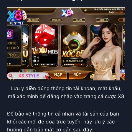
Lưu ý điền đúng thông tin tài khoản, mật khẩu,
mã xác minh để đăng nhập vào trang cá cược X8
Để bảo vệ thông tin cá nhân và tài sản của bạn
khỏi các mối đe dọa trực tuyến, hãy lưu ý các
hướng dẫn bảo mật cơ bản sau đây: