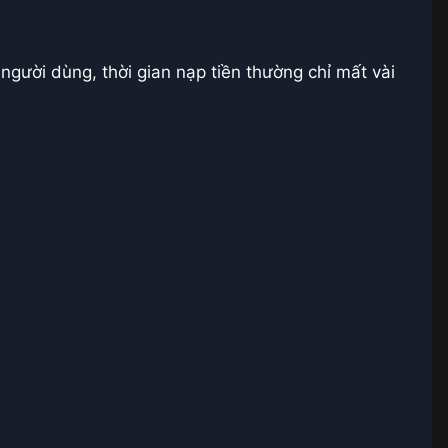
 người dùng, thời gian nạp tiền thường chỉ mất vài