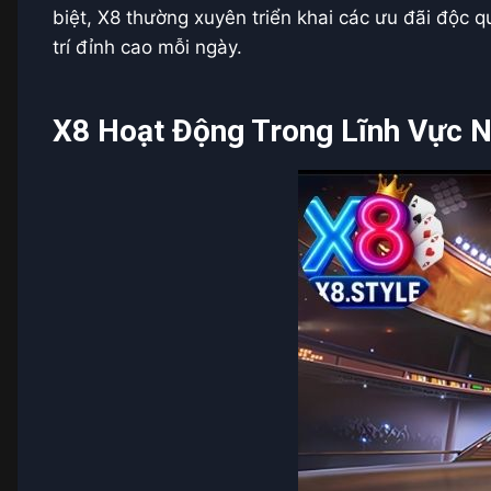
biệt, X8 thường xuyên triển khai các ưu đãi độc q
trí đỉnh cao mỗi ngày.
X8 Hoạt Động Trong Lĩnh Vực 