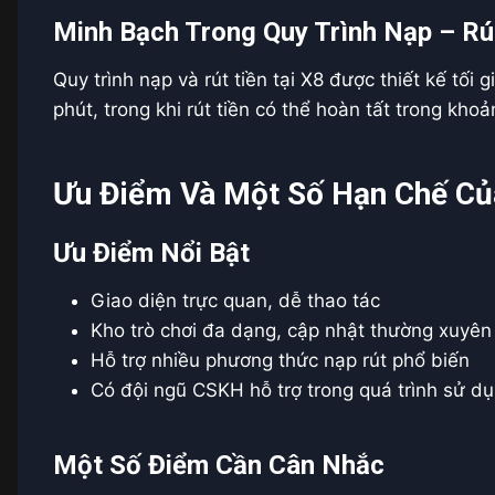
Minh Bạch Trong Quy Trình Nạp – Rú
Quy trình nạp và rút tiền tại X8 được thiết kế tối
phút, trong khi rút tiền có thể hoàn tất trong kh
Ưu Điểm Và Một Số Hạn Chế Củ
Ưu Điểm Nổi Bật
Giao diện trực quan, dễ thao tác
Kho trò chơi đa dạng, cập nhật thường xuyên
Hỗ trợ nhiều phương thức nạp rút phổ biến
Có đội ngũ CSKH hỗ trợ trong quá trình sử d
Một Số Điểm Cần Cân Nhắc