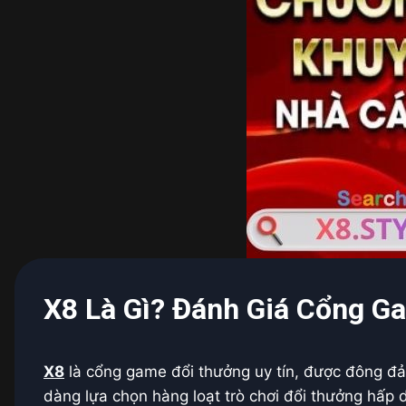
X8 Là Gì? Đánh Giá Cổng G
X8
là cổng game đổi thưởng uy tín, được đông đảo
dàng lựa chọn hàng loạt trò chơi đổi thưởng hấp 