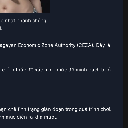
ập nhật nhanh chóng,
i.
agayan Economic Zone Authority (CEZA). Đây là
web chính thức để xác minh mức độ minh bạch trước
ạn chế tình trạng gián đoạn trong quá trình chơi.
anh mục diễn ra khá mượt.