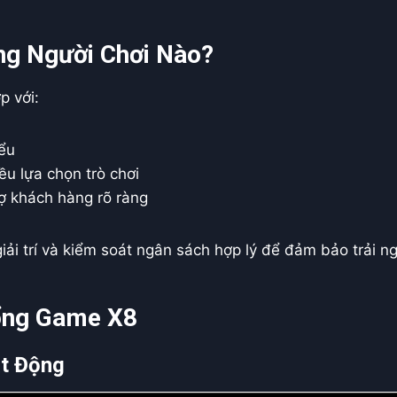
ng Người Chơi Nào?
p với:
iểu
u lựa chọn trò chơi
rợ khách hàng rõ ràng
giải trí và kiểm soát ngân sách hợp lý để đảm bảo trải 
ổng Game X8
ạt Động