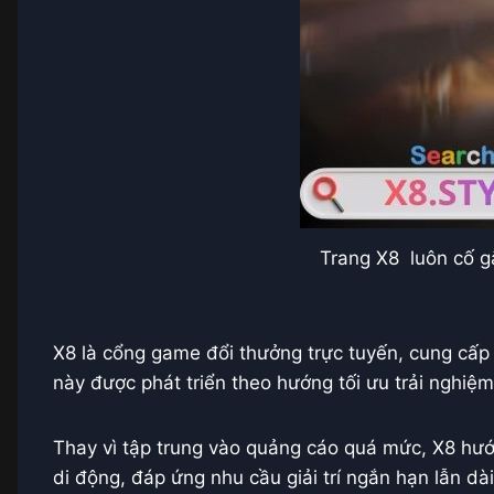
Trang X8 luôn cố gắ
X8 là cổng game đổi thưởng trực tuyến, cung cấp đ
này được phát triển theo hướng tối ưu trải nghiệm
Thay vì tập trung vào quảng cáo quá mức, X8 hướn
di động, đáp ứng nhu cầu giải trí ngắn hạn lẫn dài