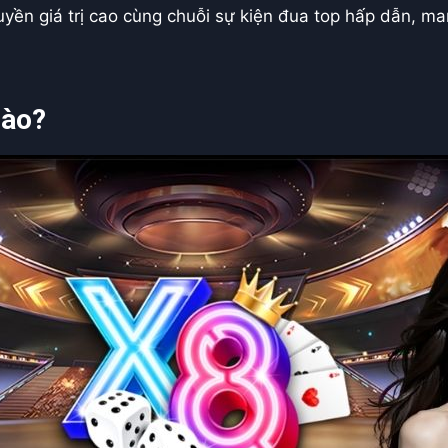
uyền giá trị cao cùng chuỗi sự kiện đua top hấp dẫn, ma
Nào?